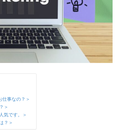
お仕事なの？＞
？＞
が人気です。＞
は？＞