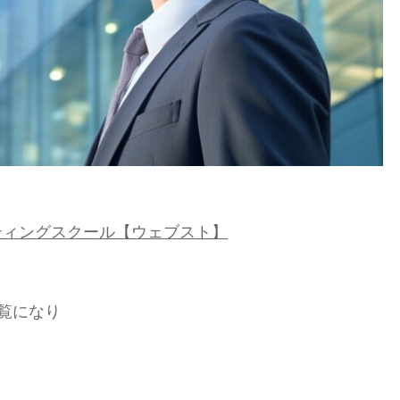
験
も
対
応
&
口
コ
ミ)
ティングスクール【ウェブスト】
覧になり