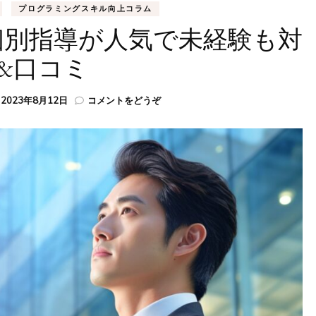
プログラミングスキル向上コラム
&個別指導が人気で未経験も対
&口コミ
(WEBST
:
2023年8月12日
コメントをどうぞ
と
は？
特
徴
&
個
別
指
導
が
人
気
で
未
経