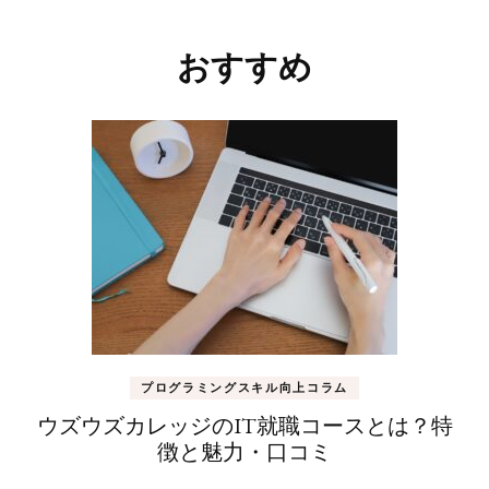
投
稿
おすすめ
ナ
ビ
ゲ
ー
シ
ョ
ン
プログラミングスキル向上コラム
ウズウズカレッジのIT就職コースとは？特
徴と魅力・口コミ