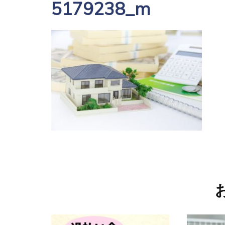
5179238_m
投
稿
ナ
ビ