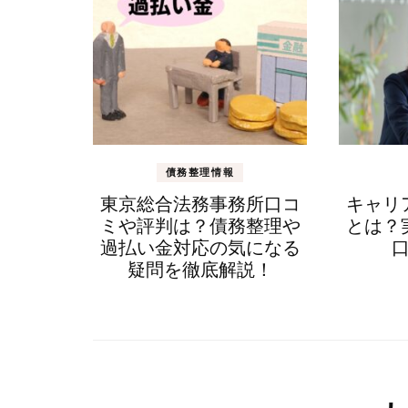
ゲ
ー
シ
ョ
ン
債務整理情報
東京総合法務事務所口コ
キャリ
ミや評判は？債務整理や
とは？
過払い金対応の気になる
疑問を徹底解説！