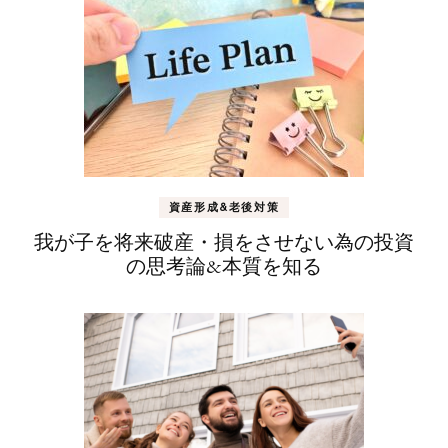
資産形成&老後対策
我が子を将来破産・損をさせない為の投資
の思考論&本質を知る