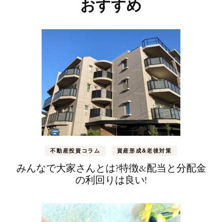
稿
おすすめ
ナ
ビ
ゲ
ー
シ
ョ
ン
不動産投資コラム
資産形成&老後対策
みんなで大家さんとは?特徴&配当と分配金
の利回りは良い!