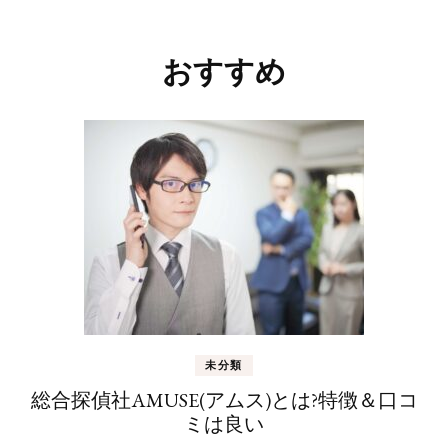
投
稿
おすすめ
ナ
ビ
ゲ
ー
シ
ョ
ン
未分類
総合探偵社AMUSE(アムス)とは?特徴＆口コ
ミは良い