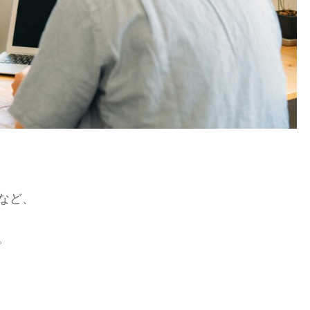
コ
ミ・
評
判
は
良
い)
など、
。