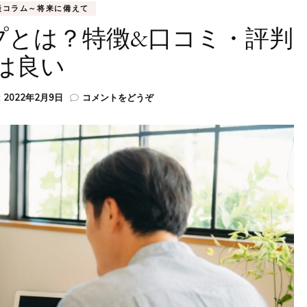
談コラム～将来に備えて
プとは？特徴&口コミ・評判
は良い
(ゼ
:
2022年2月9日
コメントをどうぞ
ク
シ
ィ
保
険
シ
ョ
ッ
プ
と
は？
特
徴
&
口