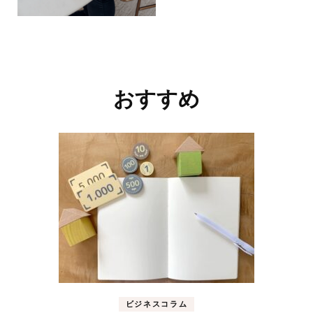
投
稿
おすすめ
ナ
ビ
ゲ
ー
シ
ョ
ン
ビジネスコラム