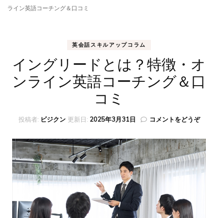
ライン英語コーチング＆口コミ
英会話スキルアップコラム
イングリードとは？特徴・オ
ンライン英語コーチング＆口
コミ
(イ
投稿者:
ビジクン
更新日:
2025年3月31日
コメントをどうぞ
ン
グ
リ
ー
ド
と
は？
特
徴・
オ