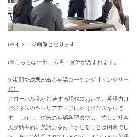
ン
ラ
イ
ン
英
語
コ
(※イメージ画像となります)
ー
チ
ン
(※こちらは一部、広告・宣伝が含まれます。)
グ
＆
口
短期間で成果が出る英語コーチング【イングリー
コ
ド】
ミ)
グローバル化が加速する現代において、英語力は
ビジネスやキャリアアップに不可欠なスキルで
す。しかし、従来の英語学習法では、忙しい社会
人が効率的に英語力を向上させることは困難でし
た。そこで注目されているのが、オンライン英語