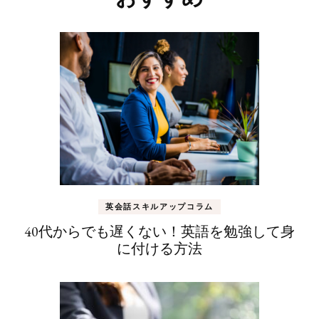
ビ
ゲ
ー
シ
ョ
ン
英会話スキルアップコラム
40代からでも遅くない！英語を勉強して身
に付ける方法