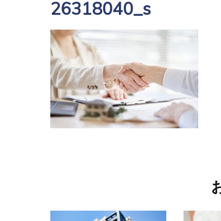
26318040_s
投
稿
ナ
ビ