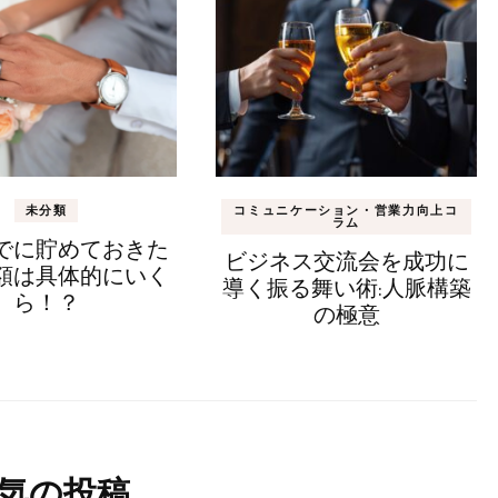
未分類
コミュニケーション・営業力向上コ
ラム
でに貯めておきた
ビジネス交流会を成功に
額は具体的にいく
導く振る舞い術:人脈構築
ら！？
の極意
気の投稿