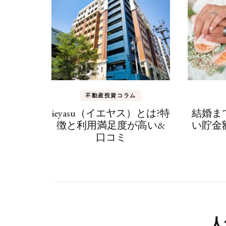
ゲ
ー
シ
ョ
ン
不動産投資コラム
ieyasu（イエヤス）とは?特
結婚ま
徴と利用満足度が高い&
い貯金
口コミ
人