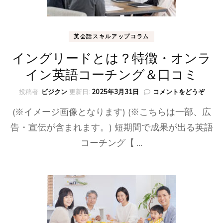
英会話スキルアップコラム
イングリードとは？特徴・オンラ
イン英語コーチング＆口コミ
(イ
投稿者:
ビジクン
更新日:
2025年3月31日
コメントをどうぞ
ン
(※イメージ画像となります) (※こちらは一部、広
グ
リ
告・宣伝が含まれます。) 短期間で成果が出る英語
ー
コーチング【 …
ド
と
は？
特
徴・
オ
ン
ラ
イ