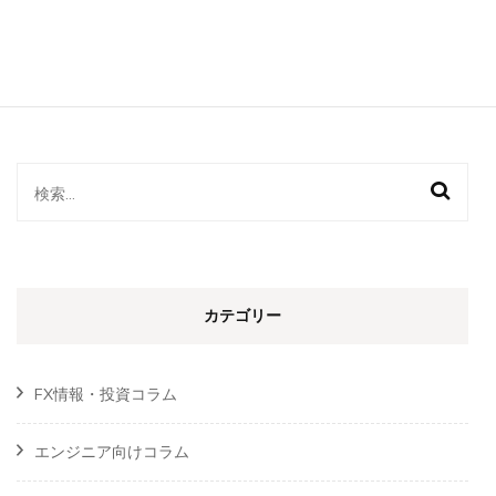
ト
で
が
ん
保
険
の
専
検
門
相
索:
談
☆
サ
ー
カテゴリー
ビ
ス
の
FX情報・投資コラム
特
徴・
口
エンジニア向けコラム
コ
ミ)