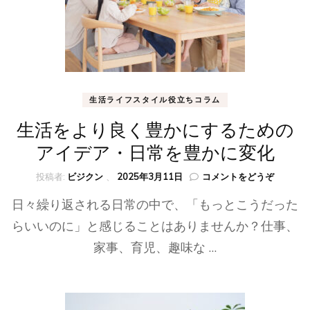
ン
英
語
コ
ー
チ
ン
生活ライフスタイル役立ちコラム
グ
＆
生活をより良く豊かにするための
口
アイデア・日常を豊かに変化
コ
ミ)
(生
投稿者:
ビジクン
、
2025年3月11日
コメントをどうぞ
活
日々繰り返される日常の中で、「もっとこうだった
を
よ
らいいのに」と感じることはありませんか？仕事、
り
家事、育児、趣味な …
良
く
豊
か
に