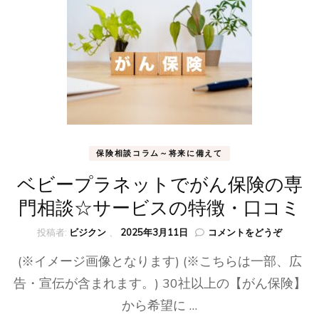
す
る
た
め
の
ア
イ
デ
ア・
日
常
保険相談コラム～将来に備えて
を
豊
ベビープラネットでがん保険の専
か
門相談☆サービスの特徴・口コミ
に
変
(ベ
投稿者:
ビジクン
、
2025年3月11日
コメントをどうぞ
化)
ビ
(※イメージ画像となります) (※こちらは一部、広
ー
プ
告・宣伝が含まれます。) 30社以上の【がん保険】
ラ
から希望に …
ネ
ッ