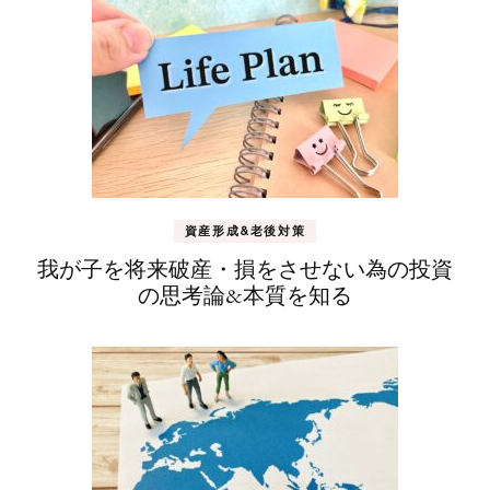
ー
シ
ョ
ン
資産形成&老後対策
我が子を将来破産・損をさせない為の投資
の思考論&本質を知る