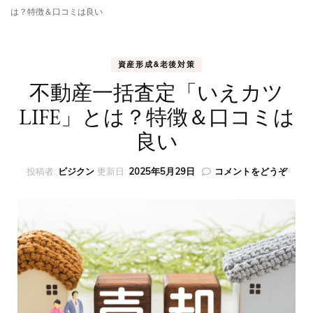
は？特徴＆口コミは良い
資産形成&老後対策
不動産一括査定「いえカツ
LIFE」とは？特徴＆口コミは
良い
(不
投稿者:
ビジクン
更新日:
2025年5月29日
コメントをどうぞ
動
産
一
括
査
定
「い
え
カ
ツ