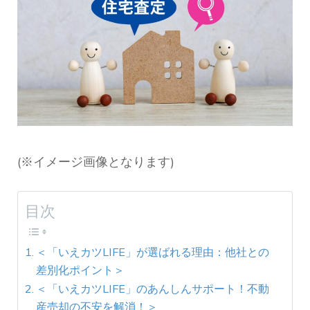
(※イメージ画像となります)
目次
＜「いえカツLIFE」が選ばれる理由：他社との
差別化ポイント＞
＜「いえカツLIFE」のあんしんサポート！不動
産売却の不安を解消！＞