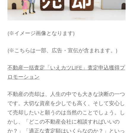
LIFE」
と
は？
特
徴
(※イメージ画像となります)
＆
口
コ
(※こちらは一部、広告・宣伝が含まれます。)
ミ
は
良
不動産一括査定「いえカツLIFE」査定申込獲得プ
い)
ロモーション
不動産の売却は、人生の中でも大きな決断の一つ
です。大切な資産を少しでも高く、そして安心し
て売却したいと願うのは当然のことでしょう。し
かし、「どこの不動産会社に相談すればいいの
か？」「適正な査定額はいくらなのか？」といっ