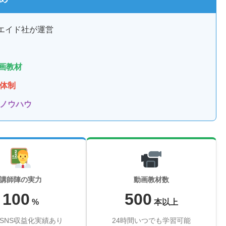
エイド社が運営
り
動画教材
体制
ノウハウ
講師陣の実力
動画教材数
100
500
%
本以上
SNS収益化実績あり
24時間いつでも学習可能