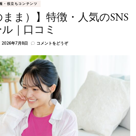
報・役立ちコンテンツ
のまま）】特徴・人気のSNS
ール｜口コミ
(【SONOMAMA（そ
:
2026年7月8日
コメントをどうぞ
の
ま
ま）】
特
徴・
人
気
の
SNS
ス
ク
ー
ル
｜
口