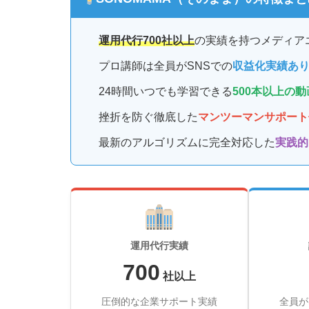
運用代行700社以上
の実績を持つメディア
プロ講師は全員がSNSでの
収益化実績あ
24時間いつでも学習できる
500本以上の
挫折を防ぐ徹底した
マンツーマンサポート
最新のアルゴリズムに完全対応した
実践的
運用代行実績
700
社以上
圧倒的な企業サポート実績
全員が