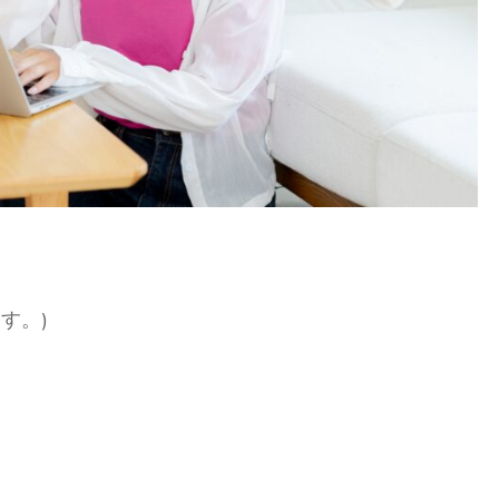
コ
ミ)
す。)