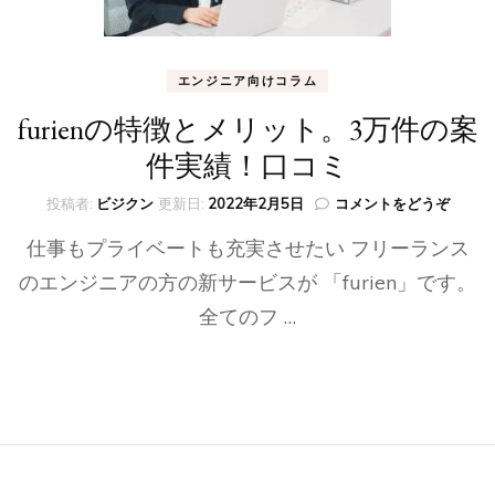
エンジニア向けコラム
furienの特徴とメリット。3万件の案
件実績！口コミ
(furien
投稿者:
ビジクン
更新日:
2022年2月5日
コメントをどうぞ
の
仕事もプライベートも充実させたい フリーランス
特
徴
のエンジニアの方の新サービスが 「furien」です。
と
全てのフ …
メ
リ
ッ
ト。
3
万
件
の
案