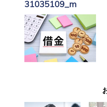
31035109_m
投
稿
ナ
ビ