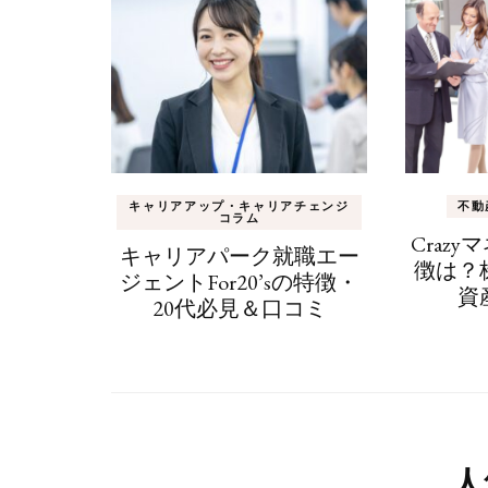
ゲ
ー
シ
ョ
ン
キャリアアップ・キャリアチェンジ
不動
コラム
Craz
キャリアパーク就職エー
徴は？
ジェントFor20’sの特徴・
資
20代必見＆口コミ
人