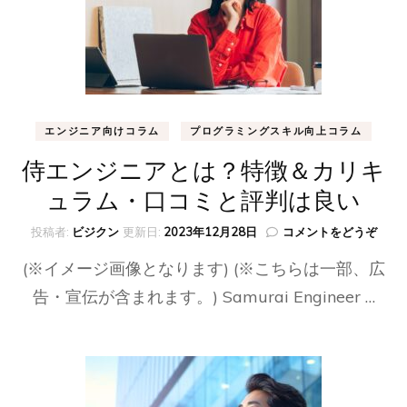
ス
と
は？
特
徴
と
魅
エンジニア向けコラム
プログラミングスキル向上コラム
力・
口
侍エンジニアとは？特徴＆カリキ
コ
ュラム・口コミと評判は良い
ミ)
(侍
投稿者:
ビジクン
更新日:
2023年12月28日
コメントをどうぞ
エ
(※イメージ画像となります) (※こちらは一部、広
ン
ジ
告・宣伝が含まれます。) Samurai Engineer …
ニ
ア
と
は？
特
徴