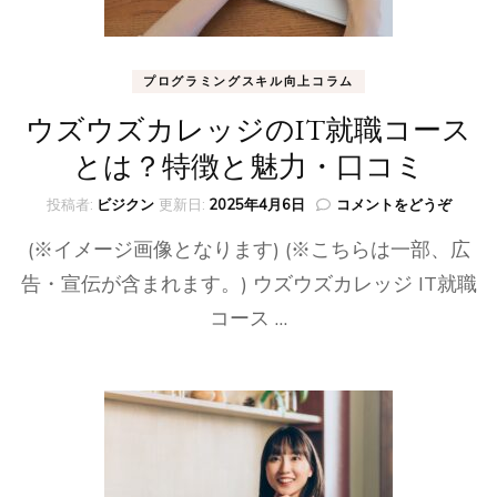
プログラミングスキル向上コラム
ウズウズカレッジのIT就職コース
とは？特徴と魅力・口コミ
(ウ
投稿者:
ビジクン
更新日:
2025年4月6日
コメントをどうぞ
ズ
(※イメージ画像となります) (※こちらは一部、広
ウ
ズ
告・宣伝が含まれます。) ウズウズカレッジ IT就職
カ
コース …
レ
ッ
ジ
の
IT
就
職
コ
ー