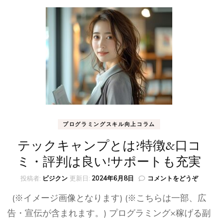
指
導
が
人
気
で
未
経
験
も
対
応
&
プログラミングスキル向上コラム
口
コ
テックキャンプとは?特徴&口コ
ミ)
ミ・評判は良い!サポートも充実
(テ
投稿者:
ビジクン
更新日:
2024年6月8日
コメントをどうぞ
ッ
(※イメージ画像となります) (※こちらは一部、広
ク
キ
告・宣伝が含まれます。) プログラミング×稼げる副
ャ