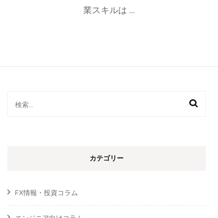
業スキルは …
ン
プ
と
は?
特
徴
&
口
コ
ミ・
検
評
判
索:
は
良
い!
サ
カテゴリー
ポ
ー
ト
FX情報・投資コラム
も
充
実)