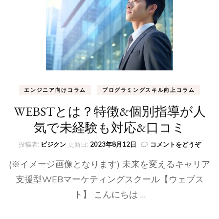
＆
カ
リ
キ
ュ
ラ
ム・
口
コ
エンジニア向けコラム
プログラミングスキル向上コラム
ミ
と
WEBSTとは？特徴&個別指導が人
評
判
気で未経験も対応&口コミ
は
良
(WEB
投稿者:
ビジクン
更新日:
2023年8月12日
コメントをどうぞ
い)
と
(※イメージ画像となります) 未来を変えるキャリア
は？
特
支援型WEBマーケティングスクール【ウェブス
徴
ト】 こんにちは …
&
個
別